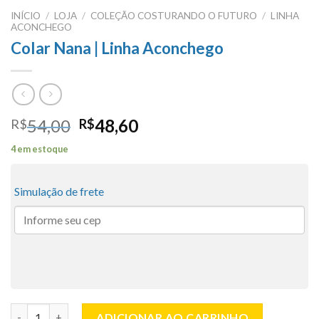
INÍCIO
/
LOJA
/
COLEÇÃO COSTURANDO O FUTURO
/
LINHA
ACONCHEGO
Colar Nana | Linha Aconchego
O
O
54,00
48,60
R$
R$
preço
preço
4 em estoque
original
atual
era:
é:
R$54,00.
R$48,60.
Simulação de frete
Colar Nana | Linha Aconchego quantidade
ADICIONAR AO CARRINHO