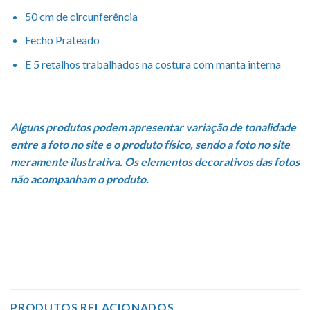
50 cm de circunferência
Fecho Prateado
E 5 retalhos trabalhados na costura com manta interna
Alguns produtos podem apresentar variação de tonalidade
entre a foto no site e o produto físico, sendo a foto no site
meramente ilustrativa. Os elementos decorativos das fotos
não acompanham o produto.
Academia, Aulas, Automotivos, Escola, Escritório, Fitness,
Ginástica, LGBT, LGBTQIA+, Notebook, Pride, Tecidos
automotivos, Trabalho, Upcycling, Viagem
PRODUTOS RELACIONADOS