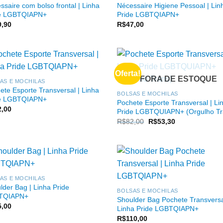
ssaire com bolso frontal | Linha
Nécessaire Higiene Pessoal | Lin
de LGBTQIAPN+
Pride LGBTQIAPN+
9,90
R$
47,00
Oferta!
FORA DE ESTOQUE
AS E MOCHILAS
ete Esporte Transversal | Linha
BOLSAS E MOCHILAS
de LGBTQIAPN+
Pochete Esporte Transversal | Li
2,00
Pride LGBTQUIAPN+ (Orgulho Tr
O
O
R$
82,00
R$
53,30
preço
preço
original
atual
era:
é:
R$82,00.
R$53,30.
AS E MOCHILAS
lder Bag | Linha Pride
BOLSAS E MOCHILAS
TQIAPN+
Shoulder Bag Pochete Transversa
5,00
Linha Pride LGBTQIAPN+
R$
110,00