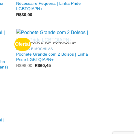
ha
Nécessaire Pequena | Linha Pride
LGBTQIAPN+
R$
30,00
Oferta!
FORA DE ESTOQUE
BOLSAS E MOCHILAS
Pochete Grande com 2 Bolsos | Linha
Pride LGBTQIAPN+
nha
O
O
R$
98,00
R$
60,45
ans)
preço
preço
original
atual
era:
é:
R$98,00.
R$60,45.
l |