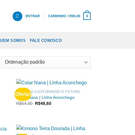
ENTRAR
CARRINHO /
R$
0,00
0
UEM SOMOS
FALE CONOSCO
COLEÇÃO COSTURANDO O FUTURO
Oferta!
Colar Nana | Linha Aconchego
O
O
R$
54,00
R$
48,60
preço
preço
original
atual
era:
é:
R$54,00.
R$48,60.