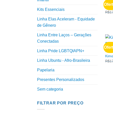
COL
Ofer
Kimo
Kits Essenciais
R$
1
Linha Elas Aceleram - Equidade
de Gênero
Linha Entre Laços – Gerações
Conectadas
Ofer
Linha Pride LGBTQIAPN+
COL
Kimo
Linha Ubuntu - Afro-Brasileira
R$
1
Papelaria
Presentes Personalizados
Sem categoria
FILTRAR POR PREÇO