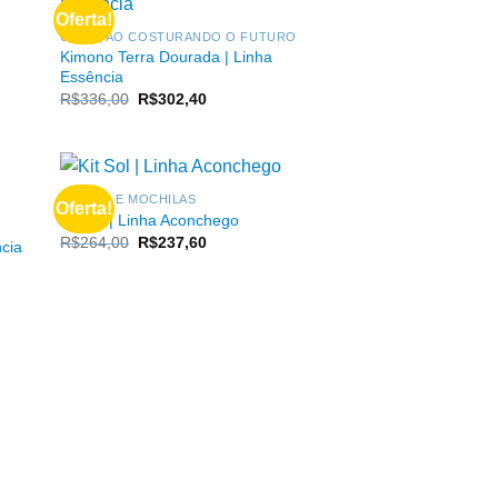
O
Oferta!
COLEÇÃO COSTURANDO O FUTURO
Kimono Terra Dourada | Linha
Essência
O
O
R$
336,00
R$
302,40
preço
preço
original
atual
era:
é:
R$336,00.
R$302,40.
BOLSAS E MOCHILAS
Oferta!
Kit Sol | Linha Aconchego
O
O
O
R$
264,00
R$
237,60
ncia
preço
preço
original
atual
era:
é:
R$264,00.
R$237,60.