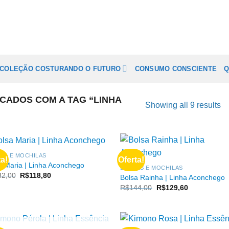
COLEÇÃO COSTURANDO O FUTURO
CONSUMO CONSCIENTE
Q
ADOS COM A TAG “LINHA
Showing all 9 results
AS E MOCHILAS
ta!
Oferta!
a Maria | Linha Aconchego
BOLSAS E MOCHILAS
O
O
32,00
R$
118,80
Bolsa Rainha | Linha Aconchego
preço
preço
O
O
R$
144,00
R$
129,60
original
atual
preço
preço
era:
é:
original
atual
R$132,00.
R$118,80.
era:
é:
R$144,00.
R$129,60.