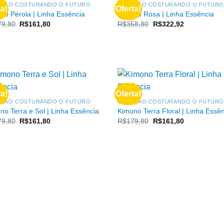
FORA DE ESTOQUE
EÇÃO COSTURANDO O FUTURO
COLEÇÃO COSTURANDO O FUTUR
ta!
Oferta!
no Pérola | Linha Essência
Kimono Rosa | Linha Essência
O
O
O
O
79,80
R$
161,80
R$
358,80
R$
322,92
preço
preço
preço
preço
original
atual
original
atual
era:
é:
era:
é:
R$179,80.
R$161,80.
R$358,80.
R$322,92.
ta!
Oferta!
EÇÃO COSTURANDO O FUTURO
COLEÇÃO COSTURANDO O FUTUR
no Terra e Sol | Linha Essência
Kimono Terra Floral | Linha Essê
O
O
O
O
79,80
R$
161,80
R$
179,80
R$
161,80
preço
preço
preço
preço
original
atual
original
atual
era:
é:
era:
é:
R$179,80.
R$161,80.
R$179,80.
R$161,80.