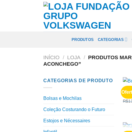
Skip
to
content
PRODUTOS
CATEGORIAS
INÍCIO
/
LOJA
/
PRODUTOS MARC
ACONCHEGO”
CATEGORIAS DE PRODUTO
BOLS
Ofer
Bols
Bolsas e Mochilas
R$
1
Coleção Costurando o Futuro
Estojos e Nécessaires
Infantil