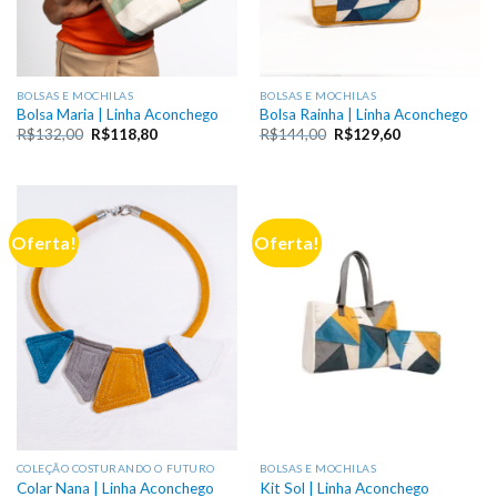
BOLSAS E MOCHILAS
BOLSAS E MOCHILAS
Bolsa Maria | Linha Aconchego
Bolsa Rainha | Linha Aconchego
O
O
O
O
R$
132,00
R$
118,80
R$
144,00
R$
129,60
preço
preço
preço
preço
original
atual
original
atual
era:
é:
era:
é:
R$132,00.
R$118,80.
R$144,00.
R$129,60.
Oferta!
Oferta!
COLEÇÃO COSTURANDO O FUTURO
BOLSAS E MOCHILAS
Colar Nana | Linha Aconchego
Kit Sol | Linha Aconchego