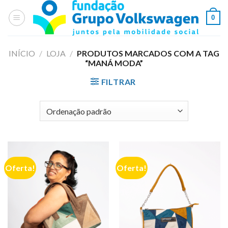
Skip
0
to
content
INÍCIO
/
LOJA
/
PRODUTOS MARCADOS COM A TAG
“MANÁ MODA”
FILTRAR
Oferta!
Oferta!