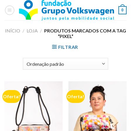
Skip
0
to
content
INÍCIO
/
LOJA
/
PRODUTOS MARCADOS COM A TAG
“PIXEL”
FILTRAR
Oferta!
Oferta!