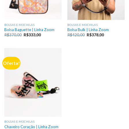
BOLSAS E MOCHILAS
BOLSAS E MOCHILAS
Bolsa Baguette | Linha Zoom
Bolsa Bulk | Linha Zoom
O
O
O
O
R$
370,00
R$
333,00
R$
420,00
R$
378,00
preço
preço
preço
preço
original
atual
original
atual
era:
é:
era:
é:
R$370,00.
R$333,00.
R$420,00.
R$378,00.
Oferta!
BOLSAS E MOCHILAS
Chaveiro Coração | Linha Zoom