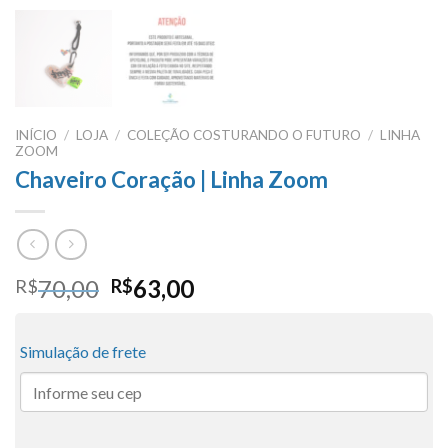
INÍCIO
/
LOJA
/
COLEÇÃO COSTURANDO O FUTURO
/
LINHA
ZOOM
Chaveiro Coração | Linha Zoom
O
O
70,00
63,00
R$
R$
preço
preço
original
atual
Simulação de frete
era:
é:
R$70,00.
R$63,00.