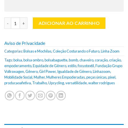
Chaveiro Coração | Linha Zoom quantidade
ADICIONAR AO CARRINHO
Aviso de Privacidade
Categorias:
Bolsas e Mochilas
,
Coleção Costurando o Futuro
,
Linha Zoom
Tags:
bolsa
,
bolsa ombro
,
bolsabaguette
,
bomb
,
chaveiro
,
coração
,
criação
,
empoderamento
,
Equidade de Gênero
,
estilo
,
focustextil
,
Fundação Grupo
Volkswagen
,
Gênero
,
Girl Power
,
Igualdade de Gênero
,
Linhazoom
,
Mobilidade Social
,
Mulher
,
Mulheres Empoderadas
,
peças únicas
,
pixel
,
producaoafetiva
,
Trabalho
,
Upcycling
,
versatilidade
,
walter rodrigues