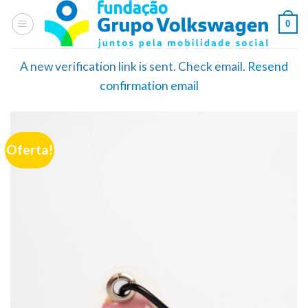
Skip
0
to
content
A new verification link is sent. Check email.
Resend
confirmation email
Oferta!