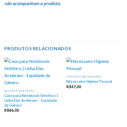
não acompanham o produto.
Automotivos, Higiene pessoal, LGBT, LGBTQIA+,
LGBTQIAPN+, Pride, Tecidos automotivos, Upcycling
PRODUTOS RELACIONADOS
ESTOJOS E NÉCESSAIRES
Nécessaire Higiene Pessoal
R$
47,00
BOLSAS E MOCHILAS
Case para Notebook Sintético |
Linha Elas Aceleram – Equidade
de Gênero
R$
86,00