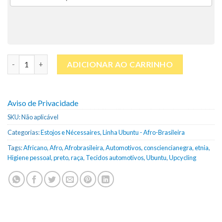
Nécessaire com bolso frontal | Linha Ubuntu - Afro-brasileira 
ADICIONAR AO CARRINHO
Aviso de Privacidade
SKU:
Não aplicável
Categorias:
Estojos e Nécessaires
,
Linha Ubuntu - Afro-Brasileira
Tags:
Africano
,
Afro
,
Afrobrasileira
,
Automotivos
,
consciencianegra
,
etnia
,
Higiene pessoal
,
preto
,
raça
,
Tecidos automotivos
,
Ubuntu
,
Upcycling