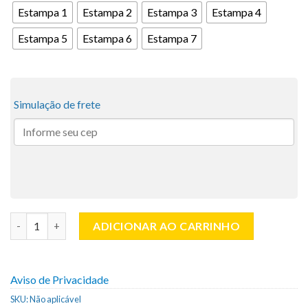
Estampa 1
Estampa 2
Estampa 3
Estampa 4
Estampa 5
Estampa 6
Estampa 7
Simulação de frete
Estojo Nécessaire Grande C/ Alça | Linha Ubuntu - Afro-brasile
ADICIONAR AO CARRINHO
Aviso de Privacidade
SKU:
Não aplicável