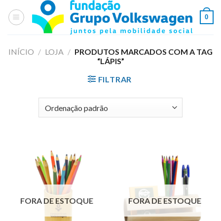
Skip
0
to
content
INÍCIO
/
LOJA
/
PRODUTOS MARCADOS COM A TAG
“LÁPIS”
FILTRAR
FORA DE ESTOQUE
FORA DE ESTOQUE