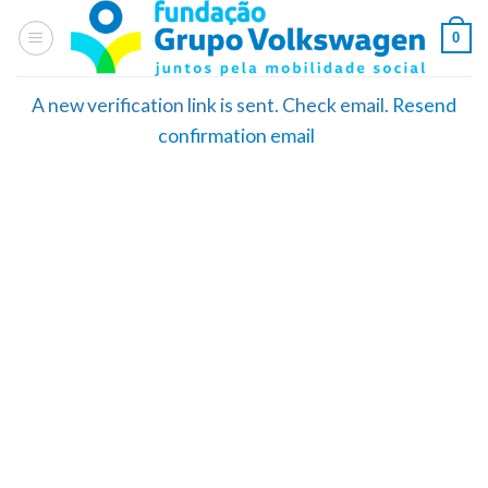
Skip
0
to
content
A new verification link is sent. Check email.
Resend
confirmation email