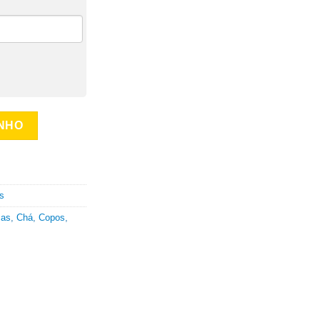
INHO
s
cas
,
Chá
,
Copos
,