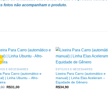
 das fotos não acompanham o produto.
os, personalizável
a!
JOS E NÉCESSAIRES
ESTOJOS E NÉCESSAIRES
ra Para Carro (automático e
Lixeira Para Carro (automático e
l) | Linha Ubuntu – Afro-
manual) | Linha Elas Aceleram –
eira
Equidade de Gênero
O
O
,90
R$
31,00
R$
34,90
preço
preço
original
atual
era:
é:
R$34,90.
R$31,00.