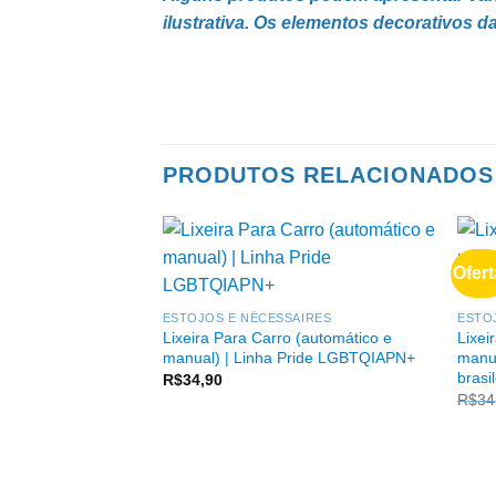
ilustrativa. Os elementos decorativos
Água, Bambu, brindes, Canecas, Chá, Cop
PRODUTOS RELACIONADOS
Ofert
ESTOJOS E NÉCESSAIRES
ESTO
Lixeira Para Carro (automático e
Lixei
manual) | Linha Pride LGBTQIAPN+
manua
brasil
R$
34,90
R$
34