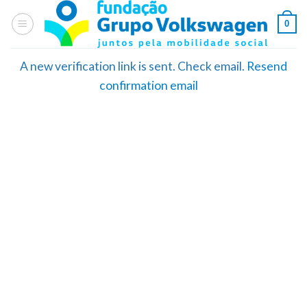
Skip
0
to
content
A new verification link is sent. Check email.
Resend
confirmation email